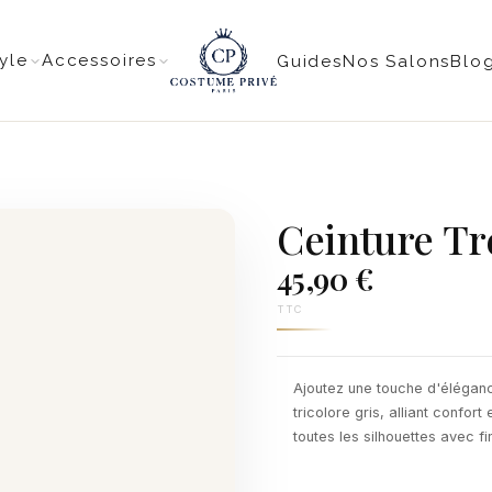
tyle
Accessoires
Guides
Nos Salons
Blo
Ceinture Tre
45,90 €
TTC
Ajoutez une touche d'élégan
tricolore gris, alliant confor
toutes les silhouettes avec fi