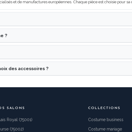
cialisés et de manufactures européennes. Chaque pièce est choisie pour sa qua
me ?
hoix des accessoires ?
OS SALONS
COLLECTIONS
lais Royal (75001)
Costume business
urse (75002)
Costume mariage