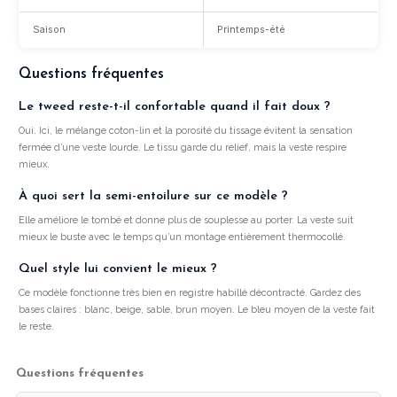
Saison
Printemps-été
Questions fréquentes
Le tweed reste-t-il confortable quand il fait doux ?
Oui. Ici, le mélange coton-lin et la porosité du tissage évitent la sensation
fermée d’une veste lourde. Le tissu garde du relief, mais la veste respire
mieux.
À quoi sert la semi-entoilure sur ce modèle ?
Elle améliore le tombé et donne plus de souplesse au porter. La veste suit
mieux le buste avec le temps qu’un montage entièrement thermocollé.
Quel style lui convient le mieux ?
Ce modèle fonctionne très bien en registre habillé décontracté. Gardez des
bases claires : blanc, beige, sable, brun moyen. Le bleu moyen de la veste fait
le reste.
Questions fréquentes