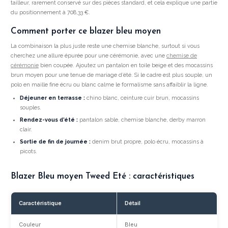
tailleur, rarement conservé sur des pièces standard, et cela explique une partie
du positionnement à 708,33 €.
Comment porter ce blazer bleu moyen
La combinaison la plus juste reste une chemise blanche, surtout si vous
cherchez une allure épurée pour une cérémonie, avec une
chemise de
cérémonie
bien coupée. Ajoutez un pantalon en toile beige et des mocassins
brun moyen pour une tenue de mariage d’été. Si le cadre est plus souple, un
polo en maille fine écru ou blanc calme le formalisme sans affaiblir la ligne.
Déjeuner en terrasse :
chino blanc, ceinture cuir brun, mocassins
souples.
Rendez-vous d’été :
pantalon sable, chemise blanche, derby marron
clair.
Sortie de fin de journée :
denim brut propre, polo écru, mocassins à
picots.
Blazer Bleu moyen Tweed Eté : caractéristiques
Caractéristique
Détail
Couleur
Bleu