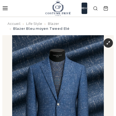
RDV
Accueil
Life Style
Blazer
Blazer Bleu moyen Tweed Eté