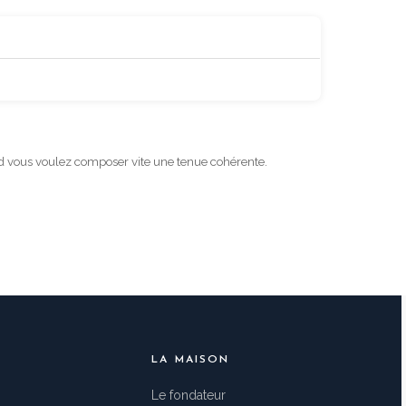
and vous voulez composer vite une tenue cohérente.
LA MAISON
Le fondateur