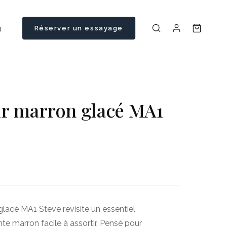
g
Réserver un essayage
ir marron glacé MA1
lacé MA1 Steve revisite un essentiel
nte marron facile à assortir. Pensé pour