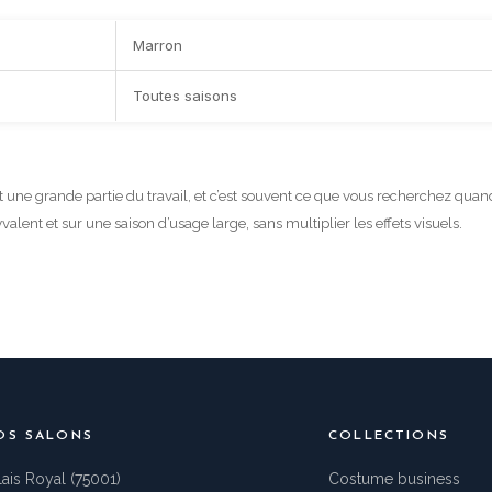
Marron
Toutes saisons
t une grande partie du travail, et c’est souvent ce que vous recherchez qu
valent et sur une saison d’usage large, sans multiplier les effets visuels.
OS SALONS
COLLECTIONS
lais Royal (75001)
Costume business