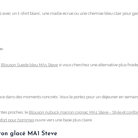
z avec un t-shirt blanc, une maille écrue ou une chemise bleu clair pour gard
e.
e
Blouson Suede bleu MA1 Steve
si vous cherchez une alternative plus froide
ace dans des moments concrets. Vous le portez pour un déjeuner en semaine,
antes proches, le
Blouson nubuck marron cognac MA1 Steve - Style et confo
onfort pour hommes
ouvre vers une base plus claire.
ron glacé MA1 Steve