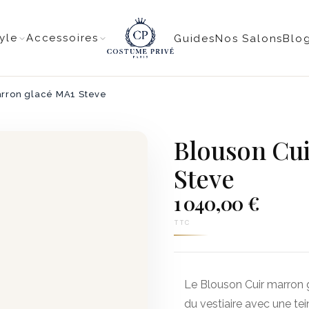
tyle
Accessoires
Guides
Nos Salons
Blo
arron glacé MA1 Steve
Blouson Cu
Steve
1 040,00 €
TTC
Le Blouson Cuir marron g
du vestiaire avec une tei