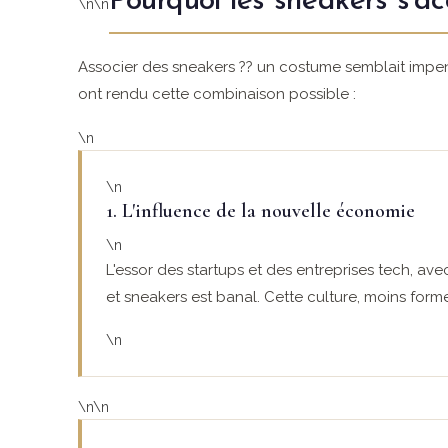
Pourquoi les sneakers s'ac
\n\n
Associer des sneakers ?? un costume semblait impens
ont rendu cette combinaison possible :
\n
\n
1. L'influence de la nouvelle économie
\n
L'essor des startups et des entreprises tech, av
et sneakers est banal. Cette culture, moins forme
\n
\n\n