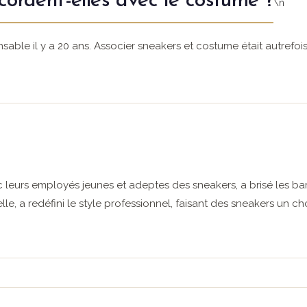
cordent-elles avec le costume ?
\n
able il y a 20 ans. Associer sneakers et costume était autrefoi
ec leurs employés jeunes et adeptes des sneakers, a brisé les ba
lle, a redéfini le style professionnel, faisant des sneakers un c