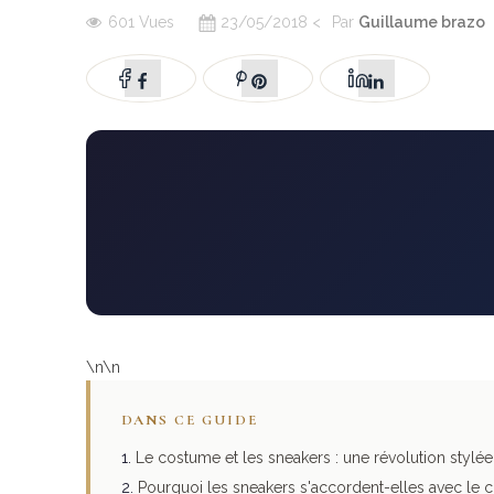
601 Vues
23/05/2018
<
Par
Guillaume brazo
\n\n
DANS CE GUIDE
Le costume et les sneakers : une révolution stylée
Pourquoi les sneakers s'accordent-elles avec le 