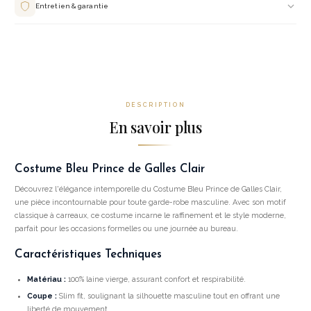
salon. Retouches incluses pour un ajustement parfait.
Entretien & garantie
Nettoyage à sec uniquement. Housse de protection fournie. Garantie 12 mois sur
les coutures et finitions. Service de retouches dans nos salons.
DESCRIPTION
En savoir plus
Costume Bleu Prince de Galles Clair
Découvrez l'élégance intemporelle du Costume Bleu Prince de Galles Clair,
une pièce incontournable pour toute garde-robe masculine. Avec son motif
classique à carreaux, ce costume incarne le raffinement et le style moderne,
parfait pour les occasions formelles ou une journée au bureau.
Caractéristiques Techniques
Matériau :
100% laine vierge, assurant confort et respirabilité.
Coupe :
Slim fit, soulignant la silhouette masculine tout en offrant une
liberté de mouvement.