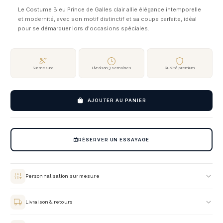
Le Costume Bleu Prince de Galles clair allie élégance intemporelle
et modernité, avec son motif distinctif et sa coupe parfaite, idéal
pour se démarquer lors d'occasions spéciales.
Sur mesure
Livraison 3 semaines
Qualité premium
AJOUTER AU PANIER
RÉSERVER UN ESSAYAGE
Personnalisation sur mesure
Chaque costume est confectionné selon vos mensurations exactes. Choix du
tissu, de la doublure, des boutons et des finitions — chaque détail est
Livraison & retours
personnalisable lors de votre rendez-vous en salon.
Livraison offerte en France métropolitaine sous 3 semaines. Retrait gratuit en