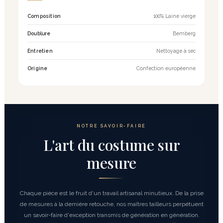
Composition
100% Laine vierge
Doublure
Bemberg
Entretien
Nettoyage à sec
Origine
Confection européenne
NOTRE SAVOIR-FAIRE
L'art du costume sur
mesure
Chaque pièce est le fruit d'un travail artisanal minutieux. De la prise
de mesures à la dernière retouche, nos maîtres tailleurs perpétuent
un savoir-faire d'exception transmis de génération en génération.