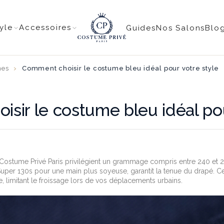
tyle
Accessoires
Guides
Nos Salons
Blo
mes
Comment choisir le costume bleu idéal pour votre style
sir le costume bleu idéal pou
 Costume Privé Paris privilégient un grammage compris entre 240 et 2
per 130s pour une main plus soyeuse, garantit la tenue du drapé. Cet
e, limitant le froissage lors de vos déplacements urbains.