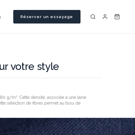
g
Réserver un essayage
r votre style
80 g/m². Cette densité, associée à une laine
te sélection de fibres permet au tissu de