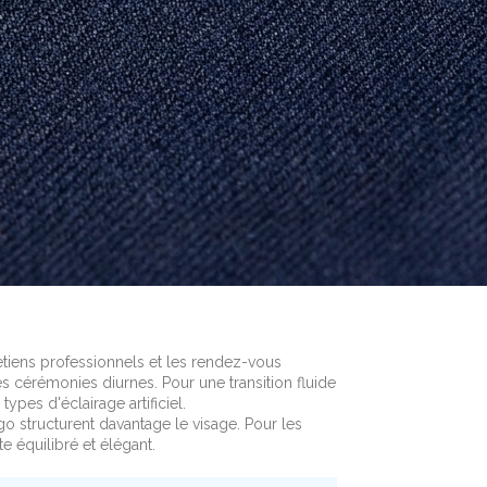
retiens professionnels et les rendez-vous
s cérémonies diurnes. Pour une transition fluide
ypes d'éclairage artificiel.
go structurent davantage le visage. Pour les
e équilibré et élégant.