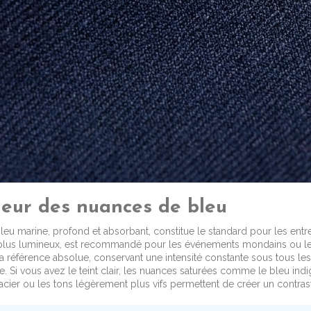
eur des nuances de bleu
 bleu marine, profond et absorbant, constitue le standard pour les ent
ue, plus lumineux, est recommandé pour les événements mondains ou le
la référence absolue, conservant une intensité constante sous tous les t
. Si vous avez le teint clair, les nuances saturées comme le bleu indi
cier ou les tons légèrement plus vifs permettent de créer un contrast