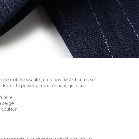
t une matière vivante ; un repos de 24 heures sur
» Évitez le pressing trop fréquent, qui peut
urelle.
e sergé.
a couleur.