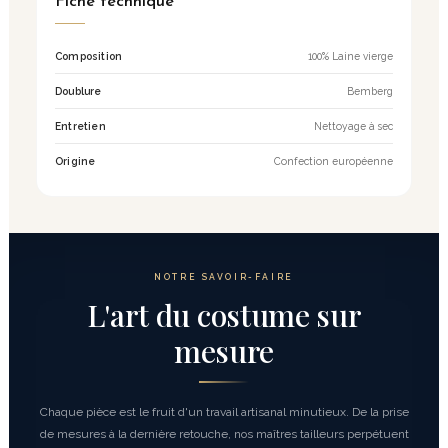
Fiche technique
Composition
100% Laine vierge
Doublure
Bemberg
Entretien
Nettoyage à sec
Origine
Confection européenne
NOTRE SAVOIR-FAIRE
L'art du costume sur
mesure
Chaque pièce est le fruit d'un travail artisanal minutieux. De la prise
de mesures à la dernière retouche, nos maîtres tailleurs perpétuent