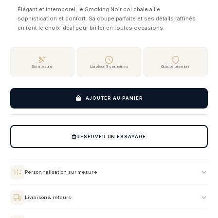
Élégant et intemporel, le Smoking Noir col chale allie
sophistication et confort. Sa coupe parfaite et ses détails raffinés
en font le choix idéal pour briller en toutes occasions.
Sur mesure
Livraison 3 semaines
Qualité premium
AJOUTER AU PANIER
RÉSERVER UN ESSAYAGE
Personnalisation sur mesure
Chaque costume est confectionné selon vos mensurations exactes. Choix du
tissu, de la doublure, des boutons et des finitions — chaque détail est
Livraison & retours
personnalisable lors de votre rendez-vous en salon.
Livraison offerte en France métropolitaine sous 3 semaines. Retrait gratuit en