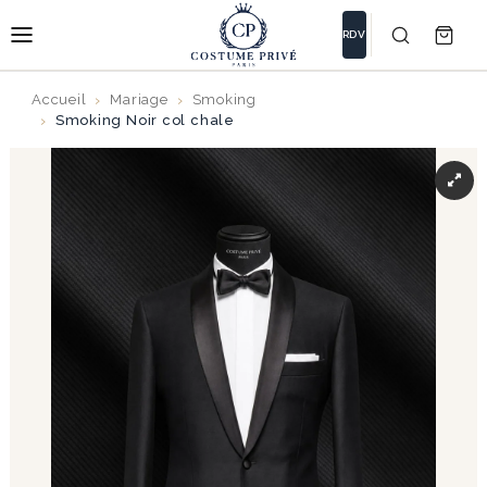
RDV
Accueil
Mariage
Smoking
Smoking Noir col chale