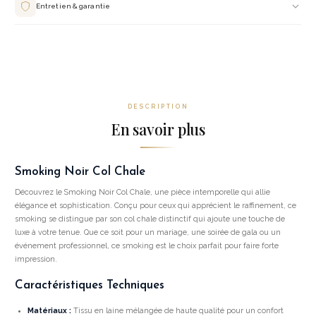
salon. Retouches incluses pour un ajustement parfait.
Entretien & garantie
Nettoyage à sec uniquement. Housse de protection fournie. Garantie 12 mois sur
les coutures et finitions. Service de retouches dans nos salons.
DESCRIPTION
En savoir plus
Smoking Noir Col Chale
Découvrez le Smoking Noir Col Chale, une pièce intemporelle qui allie
élégance et sophistication. Conçu pour ceux qui apprécient le raffinement, ce
smoking se distingue par son col chale distinctif qui ajoute une touche de
luxe à votre tenue. Que ce soit pour un mariage, une soirée de gala ou un
événement professionnel, ce smoking est le choix parfait pour faire forte
impression.
Caractéristiques Techniques
Matériaux :
Tissu en laine mélangée de haute qualité pour un confort